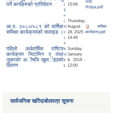
RM
पर्ने कार्यहरुको प्रतिवेदन
८
15:08
Rolpa.pdf
३
०
८
Thursday,
आ.व. २०८०/०८१ को वार्षिक
१/
August
समिक्षा
समिक्षा कार्यक्रमको सलाइड ।
०
28, 2025 -
कार्यक्रम.pdf
८
14:49
२
पहिलाे अर्धवार्षिक राष्टिय
७
Sunday,
कार्यक्रम भिटामिन ए तथा
५/
January
जुकाकाे अाैषधि खुवार्इएकाे
७
6, 2019 -
विवरण
६
12:00
सार्वजनिक खरिद/बोलपत्र सूचना