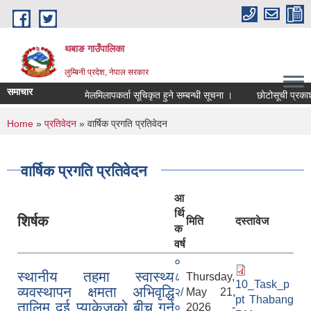
Skip to main content
थबाङ गाउँपालिका
लुम्बिनी प्रदेश, नेपाल सरकार
समाचार
मेलमिलापकर्ता सूचिकृत हुने सम्बन्धी सूचना ।
छोटोसूची प्रकाशन तथ
You are here
Home
»
प्रतिवेदन
» वार्षिक प्रगति प्रतिवेदन
वार्षिक प्रगति प्रतिवेदन
आ
र्थि
शिर्षक
मिति
दस्तावेज
क
वर्ष
०
स्थानीय तहमा स्वास्थ्य
८
Thursday,
10_Task_p
व्यवस्थापन क्षमता अभिवृद्धि
२/
May 21,
pt Thabang
तालिम दुई प्याकेजको बीच गर्नु
०
2026 -