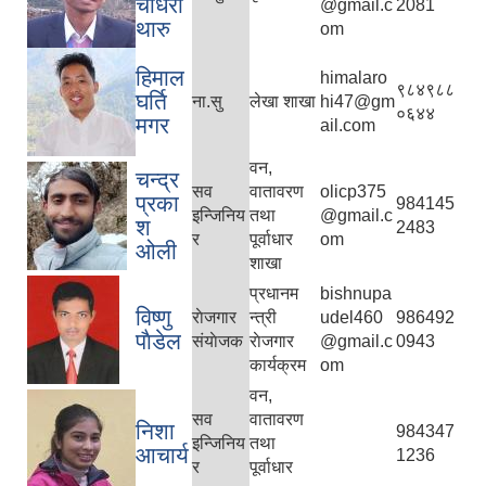
चौधरी
@gmail.c
2081
थारु
om
हिमाल
himalaro
९८४९८८
घर्ति
ना.सु
लेखा शाखा
hi47@gm
०६४४
मगर
ail.com
वन,
चन्द्र
सव
वातावरण
olicp375
प्रका
984145
इन्जिनिय
तथा
@gmail.c
श
2483
र
पूर्वाधार
om
ओली
शाखा
प्रधानम
bishnupa
विष्णु
राेजगार
न्त्री
udel460
986492
पाैडेल
संयाेजक
राेजगार
@gmail.c
0943
कार्यक्रम
om
वन,
सव
वातावरण
निशा
984347
इन्जिनिय
तथा
आचार्य
1236
र
पूर्वाधार