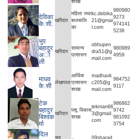
शाखा
980980
महिला तथा
kc.debika
देविका
9273
खरिदार
बालबालि
21@gmai
के.सी.
974141
का
l.com
5238
भुप
obhupen
बहादुर
सामान्य
980989
खरिदार
dra51@g
अाे
प्रशासन
4959
mail.com
ली
आर्थिक
madhavk
माधव
984752
लेखापाल
प्रशासन
c205@g
के.सी
9117
शाखा
mail.com
टेक
986862
tekman66
बहादुर
पशू विकास
9742
खरिदार
3@gmail.
बिश्वक
शाखा
981092
com
र्मा
3754
दिल
सव
09sharad