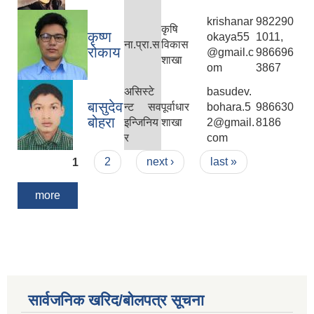
krishanar
982290
कृषि
कृष्ण
okaya55
1011,
ना.प्रा.स
विकास
रोकाय
@gmail.c
986696
शाखा
om
3867
असिस्टे
basudev.
बासुदेव
न्ट सव
पूर्वाधार
bohara.5
986630
बोहरा
इन्जिनिय
शाखा
2@gmail.
8186
र
com
Pages
1
2
next ›
last »
more
सार्वजनिक खरिद/बोलपत्र सूचना