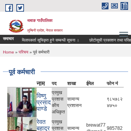
Skip to main content
थबाङ गाउँपालिका
लुम्बिनी प्रदेश, नेपाल सरकार
समाचार
मेलमिलापकर्ता सूचिकृत हुने सम्बन्धी सूचना ।
छोटोसूची प्रकाशन तथा परिक्षा मित
You are here
Home
»
परिचय
» पूर्व कर्मचारी
पूर्व कर्मचारी
नाम
पद
शाखा
ईमेल
फोन नं
प्रमुख
विष्णु
प्रशास
सामान्य
९८५७८२
प्रसाद
कीय
प्रशासन
४७५०
पाण्डे
अधिकृत
रेवत
प्रमुख
brewat77
बहादुर
प्रशास
सामान्य
985782