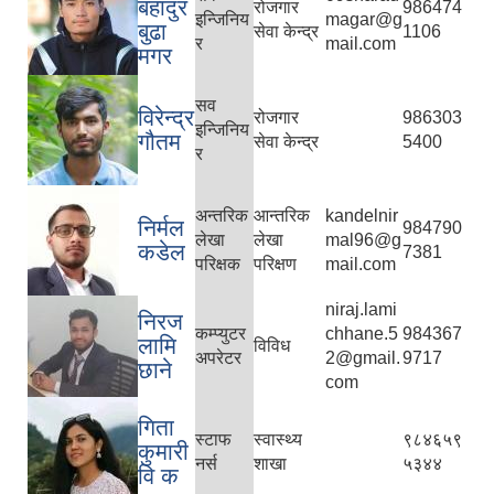
बहादुर
रोजगार
986474
इन्जिनिय
magar@g
बुढा
सेवा केन्द्र
1106
र
mail.com
मगर
सव
विरेन्द्र
रोजगार
986303
इन्जिनिय
गौतम
सेवा केन्द्र
5400
र
अन्तरिक
आन्तरिक
kandelnir
निर्मल
984790
लेखा
लेखा
mal96@g
कडेल
7381
परिक्षक
परिक्षण
mail.com
niraj.lami
निरज
कम्प्युटर
chhane.5
984367
लामि
विविध
अपरेटर
2@gmail.
9717
छाने
com
गिता
स्टाफ
स्वास्थ्य
९८४६५९
कुमारी
नर्स
शाखा
५३४४
वि क