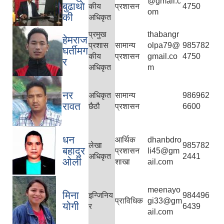
@gmail.c
बुढाथाे
कीय
प्रशासन
4750
om
की
अधिकृत
प्रमुख
thabangr
हेमराज
प्रशास
सामान्य
olpa79@
985782
घर्तीमग
कीय
प्रशासन
gmail.co
4750
र
अधिकृत
m
नर
अधिकृत
सामान्य
986962
रावत
छैठौ
प्रशासन
6600
धन
आर्थिक
dhanbdro
लेखा
985782
बहादुर
प्रशासन
li45@gm
अधिकृत
2441
ओली
शाखा
ail.com
meenayo
मिना
इन्जिनिय
984496
प्राविधिक
gi33@gm
योगी
र
6439
ail.com