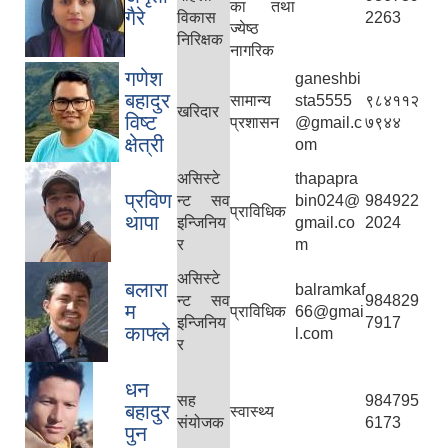
का तथा
गैरे
विकास
2263
ज्येष्ठ
निरिक्षक
नागरिक
गणेश
ganeshbi
बहादुर
सामान्य
sta5555
९८४११२
खरिदार
विष्ट
प्रशासन
@gmail.c
७९४४
क्षेत्री
om
असिस्टे
thapapra
प्रविण
न्ट सव
bin024@
984922
प्राविधिक
थापा
इन्जिनिय
gmail.co
2024
र
m
असिस्टे
बलारा
balramkaf
न्ट सव
984829
म
प्राविधिक
66@gmai
इन्जिनिय
7917
काफ्ले
l.com
र
धन
सह
984795
बहादुर
स्वास्थ्य
संयोजक
6173
पुन