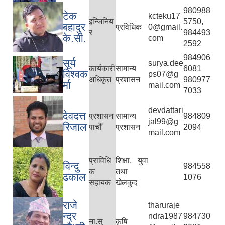
980988
टेक
kcteku17
इन्जिनिय
5750,
बहादुर
प्रविधिक
0@gmail.
र
984493
के.सी.
com
2592
984906
सूर्य
surya.dee
कार्यकारी
सामान्य
6081
विश्वक
ps07@g
अधिकृत
प्रशासन
980977
र्मा
mail.com
7033
devdattari
देवदत्त
प्रशासन
सामान्य
984809
jal99@g
रिजाल
पाचौँ
प्रशासन
2094
mail.com
प्राविधि
शिक्षा, युवा
विन्दु
984558
क
तथा
ढकाल
1076
सहायक
खेलकुद
राजे
tharuraje
न्द्र
ndra1987
984730
ना.सु
कृषि