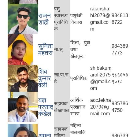
पशु
rajansha
राजन
स्वास्थ्य
पशुपंक्षी
hi2079@
984813
शाही
प्राविधि
विकास
gmail.co
8722
क
m
शिक्षा, युवा
सुनिता
984389
ना.सु
तथा
महतरा
7773
खेलकुद
shibakum
शिव
खा.पा.स.
aroli2075
९८६६५३
कुमार
प्राविधिक
टे
@gmail.c
९०९८
वली
om
यज्ञ
आर्थिक
acc.lekha
सहायक
985786
प्रसाद
प्रशासन
2079@g
लेखापाल
4750
कंडेल
शाखा
mail.com
महिला
सहायक
बालबालि
अमृता
महिला
986739