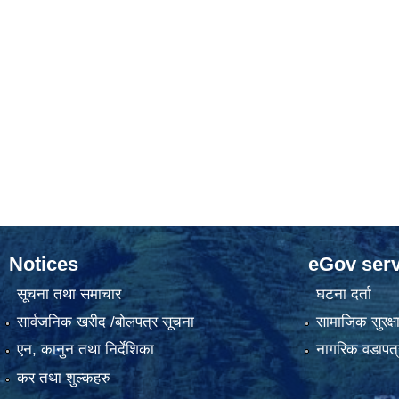
Notices
eGov serv
सूचना तथा समाचार
घटना दर्ता
सार्वजनिक खरीद /बोलपत्र सूचना
सामाजिक सुरक्ष
एन, कानुन तथा निर्देशिका
नागरिक वडापत्
कर तथा शुल्कहरु