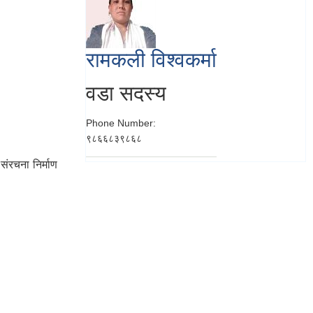
रामकली विश्वकर्मा
बुद्धि बहादुर घर्ति मगर
वडा सदस्य
का.वा. वडा अध्यक्ष
Phone Number:
Phone Number:
९८६६८३९८६८
9867666133
संरचना निर्माण