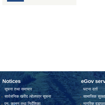
Notices
eGov serv
सूचना तथा समाचार
घटना दर्ता
सार्वजनिक खरीद /बोलपत्र सूचना
सामाजिक सुरक्ष
एन, कानुन तथा निर्देशिका
नागरिक वडापत्