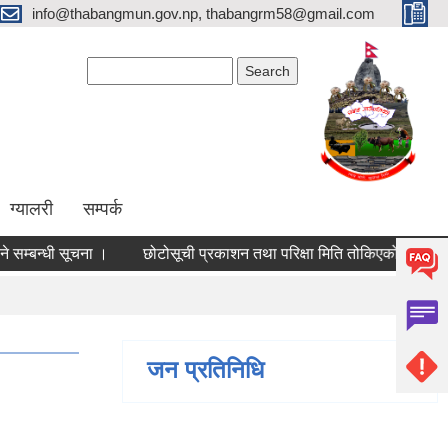
info@thabangmun.gov.np, thabangrm58@gmail.com
Search form
Search
ग्यालरी
सम्पर्क
बन्धी सूचना ।
छोटोसूची प्रकाशन तथा परिक्षा मिति तोकिएको सम्बन्धी सूचन
जन प्रतिनिधि