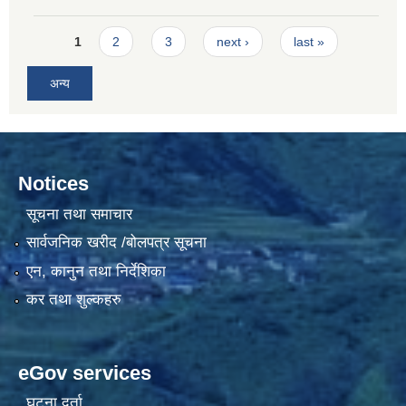
Pages
1
2
3
next ›
last »
अन्य
Notices
सूचना तथा समाचार
सार्वजनिक खरीद /बोलपत्र सूचना
एन, कानुन तथा निर्देशिका
कर तथा शुल्कहरु
eGov services
घटना दर्ता