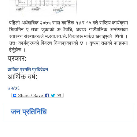
पहिलाे अर्धवाषिक २०७५ साल कार्तिक १४ र १५ गते राष्टिय कार्यक्रम
भिटामिन ए तथा जुकाकाे अाैषधि, थबाङ गाउँपालिक अर्न्तगतका
स्वास्थ्य संस्थाहरूले म.स्वा.स्व.से. विकाहरू मार्फत खवाइएकाे थियाे ।
उत्तः कार्यक्रमकाे विवरण निम्नप्रकारकाे छ । कृपया तलकाे फाइलमा
हेर्नुहाेस ।
प्रकार:
वार्षिक प्रगति प्रदिवेदन
आर्थिक वर्ष:
७५/७६
जन प्रतिनिधि