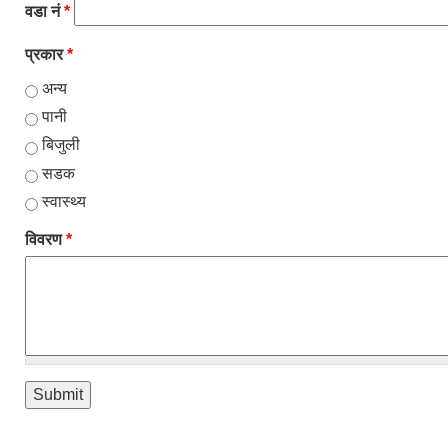
वडा नं
*
प्रकार
*
अन्य
पानी
बिजुली
सडक
स्वास्थ्य
विवरण
*