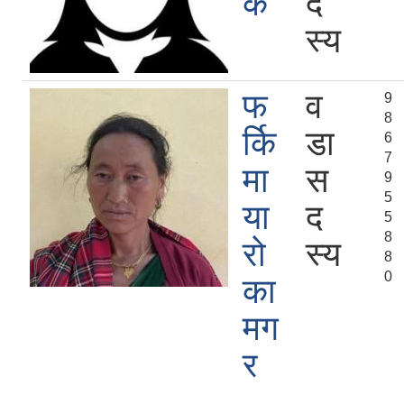
क
द
स्य
फ
व
9
8
र्कि
डा
6
7
मा
स
9
5
या
द
5
8
रो
स्य
8
0
का
मग
र