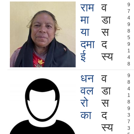
राम
व
9
7
मा
डा
4
9
या
स
8
5
दमा
द
9
1
ई
स्य
4
8
धन
व
9
8
वल
डा
4
1
रो
स
8
9
का
द
3
7
स्य
3