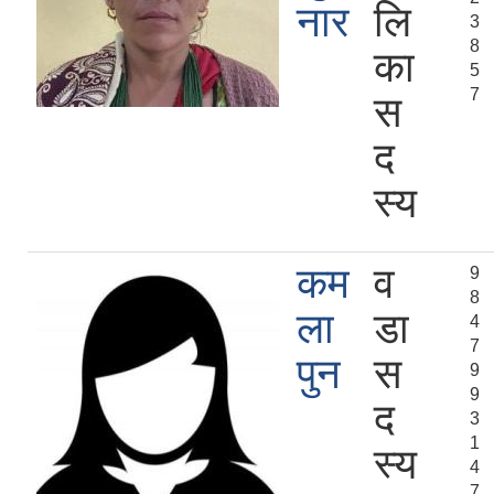
नार
लि
3
8
का
5
7
स
द
स्य
कम
व
9
8
ला
डा
4
7
पुन
स
9
9
द
3
1
स्य
4
7