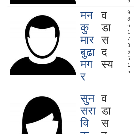
5
मन
व
9
8
कु
डा
6
1
मार
स
7
8
बुढा
द
5
5
मग
स्य
1
5
र
सुन
व
सरा
डा
वि
स