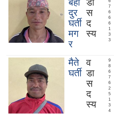
बहा
डा
6
7
दुर
स
6
6
घर्ती
द
6
1
मग
स्य
3
3
र
मैते
व
9
8
घर्ती
डा
6
7
स
6
2
द
5
1
स्य
3
4