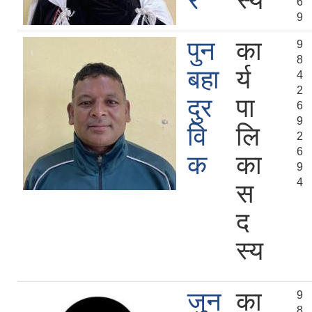
र
स्य
6
9
पुन
का
9
8
बहा
र्य
4
2
दुर
पा
6
9
वि
लि
2
6
क
का
9
4
स
द
स्य
जुन
का
9
8