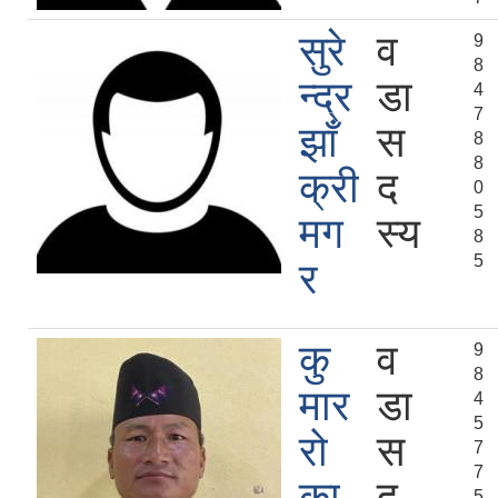
सुरे
व
9
8
न्द्र
डा
4
7
झाँ
स
8
8
क्री
द
0
5
मग
स्य
8
5
र
कु
व
9
8
मार
डा
4
5
रो
स
7
7
का
द
5