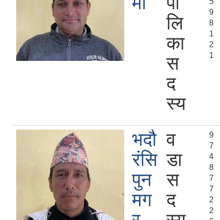
मी
पा
5
9
लि
8
1
का
2
1
स
द
स्य
भदौ
व
9
7
रंसि
डा
4
8
पुन
स
7
7
मग
द
2
2