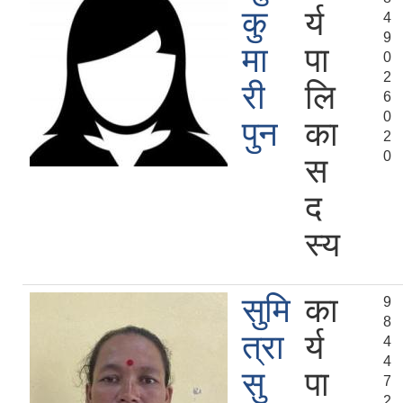
कु
र्य
4
9
मा
पा
0
2
री
लि
6
0
पुन
का
2
0
स
द
स्य
सुमि
का
9
8
त्रा
र्य
4
4
सु
पा
7
2