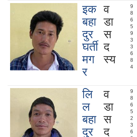
इक
व
9
8
बहा
डा
6
5
दुर
स
9
3
घर्ती
द
3
6
मग
स्य
8
4
र
लि
व
9
8
ल
डा
6
5
बहा
स
2
3
दुर
द
6