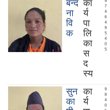
बन्द
का
9
7
ना
र्य
4
6
वि
पा
4
9
क
लि
5
4
का
0
5
स
द
स्य
सुन
का
9
8
का
र्य
4
0