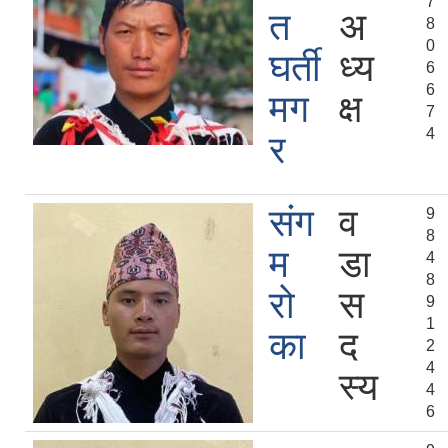
7
त
अ
8
0
घर्ती
ध्य
6
6
मग
क्ष
7
4
र
संग
व
9
8
म
डा
4
8
रो
स
9
1
का
द
2
4
स्य
4
6