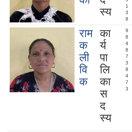
1
स्य
3
8
राम
का
9
8
क
र्य
4
8
ली
पा
7
3
वि
लि
8
4
क
का
7
3
स
द
स्य