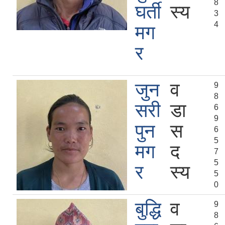
8
घर्ती
स्य
3
4
मग
र
जुन
व
9
8
सरी
डा
6
9
पुन
स
6
5
मग
द
7
5
र
स्य
5
0
बुद्धि
व
9
8