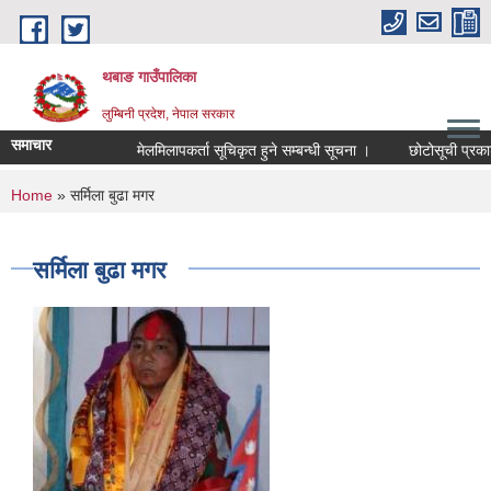
Skip to main content
थबाङ गाउँपालिका
लुम्बिनी प्रदेश, नेपाल सरकार
समाचार
मेलमिलापकर्ता सूचिकृत हुने सम्बन्धी सूचना ।
छोटोसूची प्रकाशन त
You are here
Home
» सर्मिला बुढा मगर
सर्मिला बुढा मगर