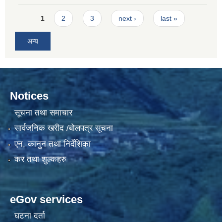
Pages
1
2
3
next ›
last »
अन्य
Notices
सूचना तथा समाचार
सार्वजनिक खरीद /बोलपत्र सूचना
एन, कानुन तथा निर्देशिका
कर तथा शुल्कहरु
eGov services
घटना दर्ता