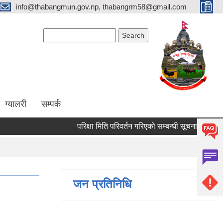
info@thabangmun.gov.np, thabangrm58@gmail.com
Search form
Search
ग्यालरी
सम्पर्क
परिक्षा मिति परिवर्तन गरिएको सम्बन्धी सूचना ।
मृगौला
जन प्रतिनिधि