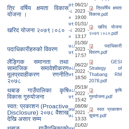
७९
06/21/
त्रि वर्षिय क्षमता विकास
त्रिवर्षिय क्षमता
-८
2023 -
योजना ।
विकास.pdf
०
19:00
७९
01/31/
खरिद योजना
खरिद योजना २०७९।०८०
-८
2023 -
२०७९।०८०.pdf
०
13:17
01/30/
७८/
पदाधिकारी
पदाधिकारीहरुको विवरण
2023 -
७९
विवरण.pdf
17:57
लैङ्गिक समानता तथा
GESI
06/22/
सामाजिक समावेशीकरण
७८/
Strategy of
2022 -
मूलप्रवाहीकरण रणनीति
७९
Thabang RM
18:50
२०७८
2078.pdf
05/19/
थबाङ गाउँपालिका कृषि
७८/
कृषि
2022 -
विकास गुरुयोजना
७९
गुरुयोजना.pdf
15:42
स्वत: प्रकाशन (Proactive
08/09/
७७/
स्वत प्रकाशन
Disclosure) २०७८ वैशाख
2021 -
७८
सूचना.pdf
देखि असार सम्म
13:33
01/02/
थबाङ गाउँपालिकाकाे
७४/