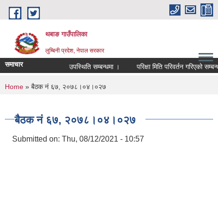
Skip to main content
थबाङ गाउँपालिका
लुम्बिनी प्रदेश, नेपाल सरकार
समाचार
उपस्थिति सम्बन्धमा ।
परिक्षा मिति परिवर्तन गरिएको सम्बन्धी 
You are here
Home
» बैठक नं ६७, २०७८।०४।०२७
बैठक नं ६७, २०७८।०४।०२७
Submitted on:
Thu, 08/12/2021 - 10:57