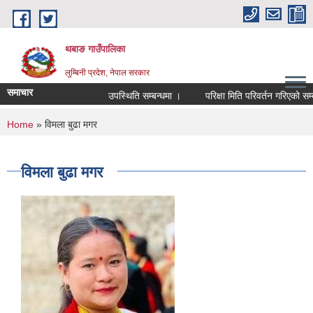
Skip to main content
थबाङ गाउँपालिका
लुम्बिनी प्रदेश, नेपाल सरकार
समाचार
उपस्थिति सम्बन्धमा ।
परिक्षा मिति परिवर्तन गरिएको सम्बन्ध
You are here
Home
» विमला बुढा मगर
विमला बुढा मगर