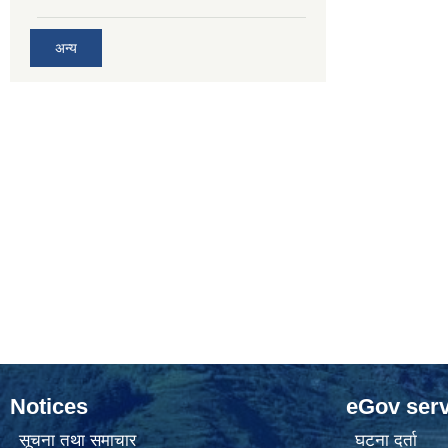
अन्य
Notices
eGov serv
सूचना तथा समाचार
घटना दर्ता