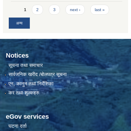
Pages
1
2
3
next ›
last »
अन्य
Notices
सूचना तथा समाचार
सार्वजनिक खरीद /बोलपत्र सूचना
एन, कानुन तथा निर्देशिका
कर तथा शुल्कहरु
eGov services
घटना दर्ता