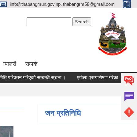
info@thabangmun.gov.np, thabangrm58@gmail.com
Search form
Search
ग्यालरी
सम्पर्क
रिवर्तन गरिएको सम्बन्धी सूचना ।
मृगौला प्रत्यारोषण गरेका, डायलाइसिस गरि
जन प्रतिनिधि