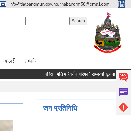
info@thabangmun.gov.np, thabangrm58@gmail.com
Search form
Search
ग्यालरी
सम्पर्क
परिक्षा मिति परिवर्तन गरिएको सम्बन्धी सूचना ।
मृगौला
जन प्रतिनिधि