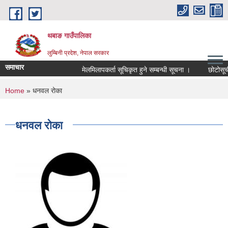
Skip to main content
थबाङ गाउँपालिका
लुम्बिनी प्रदेश, नेपाल सरकार
समाचार
मेलमिलापकर्ता सूचिकृत हुने सम्बन्धी सूचना ।
छोटोसूची प्
You are here
Home
» धनवल रोका
धनवल रोका