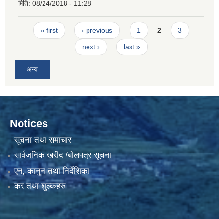
मिति:
08/24/2018 - 11:28
Pages
« first
‹ previous
1
2
3
next ›
last »
अन्य
Notices
सूचना तथा समाचार
सार्वजनिक खरीद /बोलपत्र सूचना
एन, कानुन तथा निर्देशिका
कर तथा शुल्कहरु