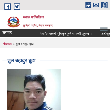
Skip to main content
थबाङ गाउँपालिका
लुम्बिनी प्रदेश, नेपाल सरकार
समाचार
मेलमिलापकर्ता सूचिकृत हुने सम्बन्धी सूचना ।
छोटोसूची प्
You are here
Home
» तुल बहादुर बुढा
तुल बहादुर बुढा