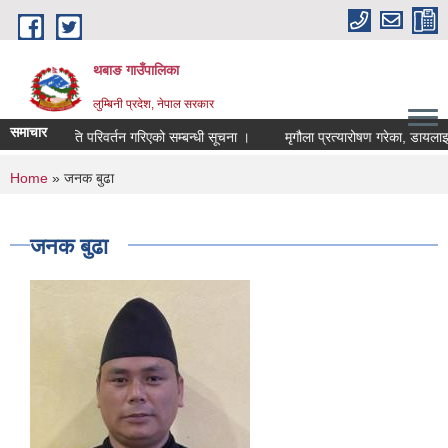
Skip to main content
थबाङ गाउँपालिका
लुम्बिनी प्रदेश, नेपाल सरकार
समाचार
परिक्षा मिति परिवर्तन गरिएको सम्बन्धी सूचना ।
मृगौला प्रत्यारोषण गरेका, डायलाइसिस
You are here
Home
» जनक बुढा
जनक बुढा