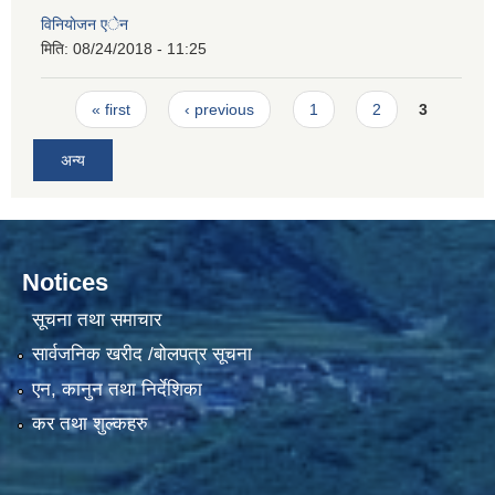
विनियाेजन एेन
मिति:
08/24/2018 - 11:25
Pages
« first
‹ previous
1
2
3
अन्य
Notices
सूचना तथा समाचार
सार्वजनिक खरीद /बोलपत्र सूचना
एन, कानुन तथा निर्देशिका
कर तथा शुल्कहरु