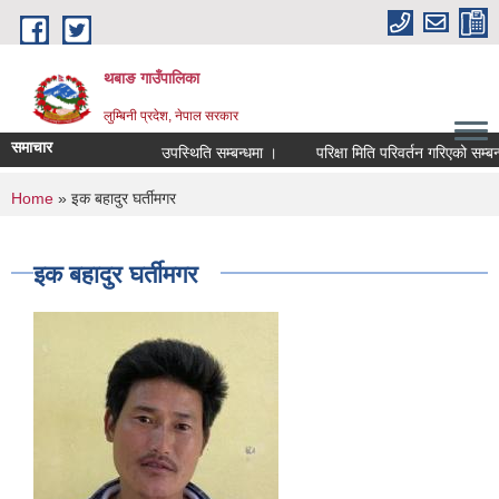
Skip to main content
थबाङ गाउँपालिका
लुम्बिनी प्रदेश, नेपाल सरकार
समाचार
उपस्थिति सम्बन्धमा ।
परिक्षा मिति परिवर्तन गरिएको सम्बन्धी
You are here
Home
» इक बहादुर घर्तीमगर
इक बहादुर घर्तीमगर