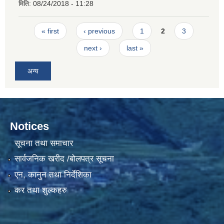
मिति:
08/24/2018 - 11:28
Pages
« first
‹ previous
1
2
3
next ›
last »
अन्य
Notices
सूचना तथा समाचार
सार्वजनिक खरीद /बोलपत्र सूचना
एन, कानुन तथा निर्देशिका
कर तथा शुल्कहरु