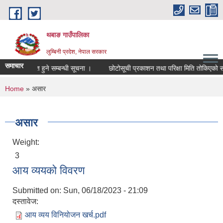
Skip to main content
थबाङ गाउँपालिका
लुम्बिनी प्रदेश, नेपाल सरकार
समाचार
्ता सूचिकृत हुने सम्बन्धी सूचना ।
छोटोसूची प्रकाशन तथा परिक्षा मिति तोकिएको सम्बन्
You are here
Home
» असार
असार
Weight:
3
आय व्ययको विवरण
Submitted on:
Sun, 06/18/2023 - 21:09
दस्तावेज:
आय व्यय विनियोजन खर्च.pdf