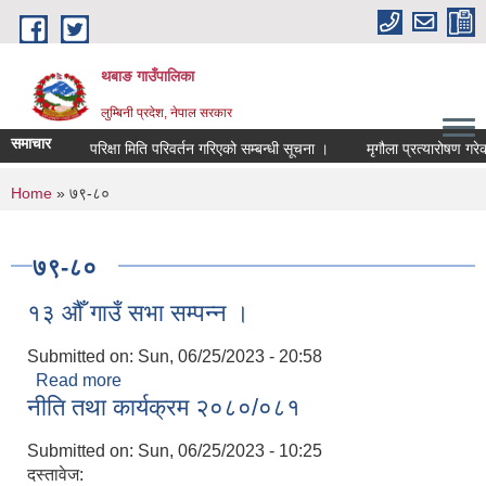
Skip to main content
थबाङ गाउँपालिका
लुम्बिनी प्रदेश, नेपाल सरकार
समाचार
परिक्षा मिति परिवर्तन गरिएको सम्बन्धी सूचना ।
मृगौला प्रत्यारोषण गरेका
You are here
Home
» ७९-८०
७९-८०
१३ औँ गाउँ सभा सम्पन्न ।
Submitted on:
Sun, 06/25/2023 - 20:58
Read more
about १३ औँ गाउँ सभा सम्पन्न ।
नीति तथा कार्यक्रम २०८०/०८१
Submitted on:
Sun, 06/25/2023 - 10:25
दस्तावेज: